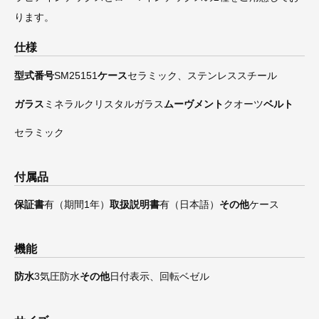
ります。
仕様
型式番号
SM25151
ケース
セラミック、ステンレススチール
ガラス
ミネラルクリスタルガラス
ムーヴメント
クオーツ
ベルト
セラミック
付属品
保証書
有（期間1年）
取扱説明書
有（日本語）
その他
ケース
機能
防水
3気圧防水
その他
日付表示、回転ベゼル