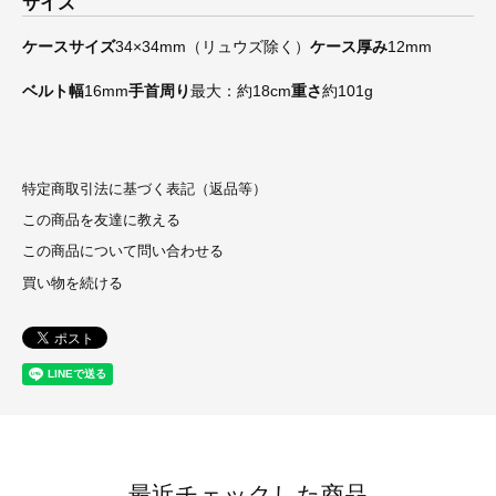
サイズ
ケースサイズ
34×34mm（リュウズ除く）
ケース厚み
12mm
ベルト幅
16mm
手首周り
最大：約18cm
重さ
約101g
特定商取引法に基づく表記（返品等）
この商品を友達に教える
この商品について問い合わせる
買い物を続ける
最近チェックした商品