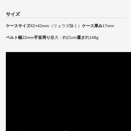
サイズ
ケースサイズ
42×42mm（リュウズ除く）
ケース厚み
17mm
ベルト幅
22mm
手首周り
最大：約21cm
重さ
約148g