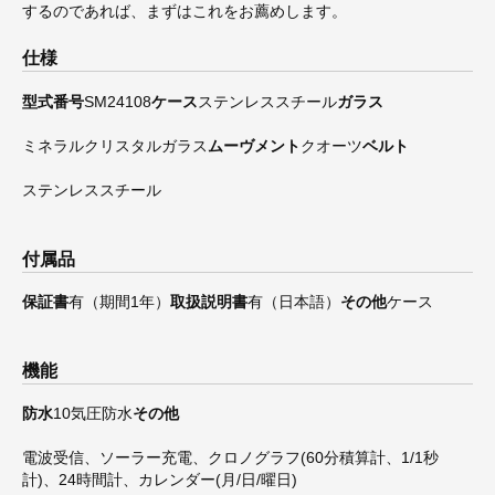
するのであれば、まずはこれをお薦めします。
仕様
型式番号
SM24108
ケース
ステンレススチール
ガラス
ミネラルクリスタルガラス
ムーヴメント
クオーツ
ベルト
ステンレススチール
付属品
保証書
有（期間1年）
取扱説明書
有（日本語）
その他
ケース
機能
防水
10気圧防水
その他
電波受信、ソーラー充電、クロノグラフ(60分積算計、1/1秒
計)、24時間計、カレンダー(月/日/曜日)