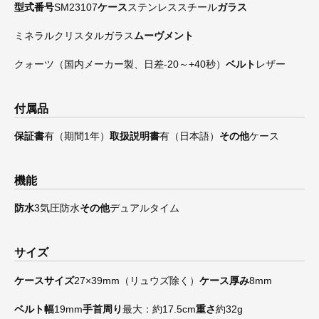
型式番号
SM23107
ケース
ステンレススチール
ガラス
ミネラルクリスタルガラス
ムーヴメント
クォーツ（国内メーカー製、日差-20～+40秒）
ベルト
レザー
付属品
保証書
有（期間1年）
取扱説明書
有（日本語）
その他
ケース
機能
防水
3気圧防水
その他
デュアルタイム
サイズ
ケースサイズ
27×39mm（リュウズ除く）
ケース厚み
8mm
ベルト幅
19mm
手首周り
最大：約17.5cm
重さ
約32g