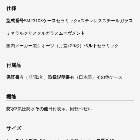
仕様
型式番号
SM23103
ケース
セラミック×ステンレススチール
ガラス
ミネラルクリスタルガラス
ムーヴメント
国内メーカー製クオーツ（月差±20秒）
ベルト
セラミック
付属品
保証書
有（期間1年）
取扱説明書
有（日本語）
その他
ケース
機能
防水
3気圧防水
その他
日付表示、回転ベゼル
サイズ