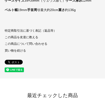
ケースサイズ
39×39mm（リュウズ除く）
ケース厚み
12mm
ベルト幅
19mm
手首周り
最大約20cm
重さ
約136g
特定商取引法に基づく表記（返品等）
この商品を友達に教える
この商品について問い合わせる
買い物を続ける
最近チェックした商品