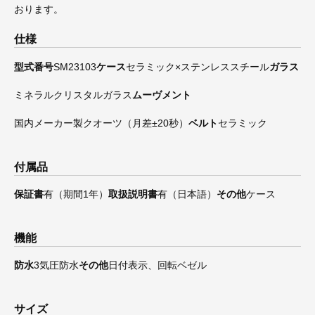
おります。
仕様
型式番号
SM23103
ケース
セラミック×ステンレススチール
ガラス
ミネラルクリスタルガラス
ムーヴメント
国内メーカー製クオーツ（月差±20秒）
ベルト
セラミック
付属品
保証書
有（期間1年）
取扱説明書
有（日本語）
その他
ケース
機能
防水
3気圧防水
その他
日付表示、回転ベゼル
サイズ