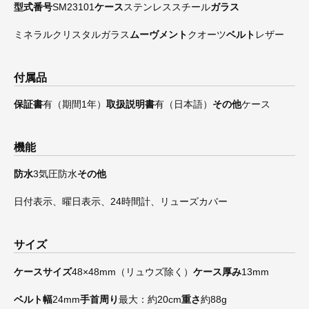
型式番号
SM23101
ケース
ステンレススチール
ガラス
ミネラルクリスタルガラス
ムーヴメント
クオーツ
ベルト
レザー
付属品
保証書
有（期間1年）
取扱説明書
有（日本語）
その他
ケース
機能
防水
3気圧防水
その他
日付表示、曜日表示、24時間計、リューズカバー
サイズ
ケースサイズ
48×48mm（リュウズ除く）
ケース厚み
13mm
ベルト幅
24mm
手首周り
最大：約20cm
重さ
約88g