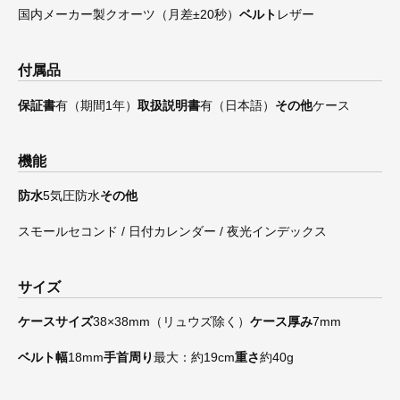
国内メーカー製クオーツ（月差±20秒）
ベルト
レザー
付属品
保証書
有（期間1年）
取扱説明書
有（日本語）
その他
ケース
機能
防水
5気圧防水
その他
スモールセコンド / 日付カレンダー / 夜光インデックス
サイズ
ケースサイズ
38×38mm（リュウズ除く）
ケース厚み
7mm
ベルト幅
18mm
手首周り
最大：約19cm
重さ
約40g