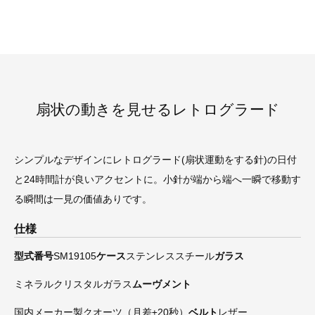
扇状の動きを見せるレトログラード
シンプルなデザインにレトログラード(扇状運動をする針)の日付
と24時間計が良いアクセントに。小針が端から端へ一瞬で移動す
る瞬間は一見の価値ありです。
仕様
型式番号
SM19105
ケース
ステンレススチール
ガラス
ミネラルクリスタルガラス
ムーヴメント
国内メーカー製クオーツ（月差±20秒）
ベルト
レザー