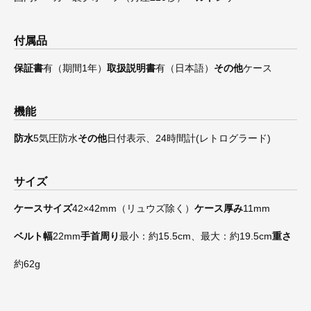
付属品
保証書
有（期間1年）
取扱説明書
有（日本語）
その他
ケース
機能
防水
5気圧防水
その他
日付表示、24時間計(レトログラード)
サイズ
ケースサイズ
42×42mm（リュウズ除く）
ケース厚み
11mm
ベルト幅
22mm
手首周り
最小：約15.5cm、最大：約19.5cm
重さ
約62g