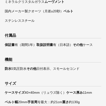
ミネラルクリスタルガラス
ムーヴメント
国内メーカー製クオーツ（月差±20秒）
ベルト
ステンレススチール
付属品
保証書
有（期間1年）
取扱説明書
有（日本語）
その他
ケース
機能
防水
5気圧防水
その他
日付表示、スモールセコンド
サイズ
ケースサイズ
40×40mm（リュウズ除く）
ケース厚み
11mm
ベルト幅
20mm
手首周り
最大：約21cm
重さ
約130g