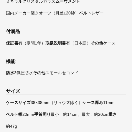
ミネラルクリスタルガラス
ムーヴメント
国内メーカー製クオーツ（月差±20秒）
ベルト
レザー
付属品
保証書
有（期間1年）
取扱説明書
有（日本語）
その他
ケース
機能
防水
3気圧防水
その他
スモールセコンド
サイズ
ケースサイズ
38×38mm（リュウズ除く）
ケース厚み
11mm
ベルト幅
20mm
手首周り
最小：約14cm、最大：約20cm
重さ
約47g