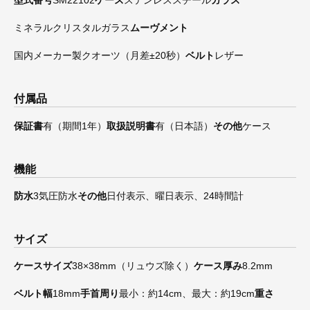
型式番号
SM22102
ケース
ステンレススチール
ガラス
ミネラルクリスタルガラス
ムーヴメント
国内メーカー製クオーツ（月差±20秒）
ベルト
レザー
付属品
保証書
有（期間1年）
取扱説明書
有（日本語）
その他
ケース
機能
防水
3気圧防水
その他
日付表示、曜日表示、24時間計
サイズ
ケースサイズ
38×38mm（リュウズ除く）
ケース厚み
8.2mm
ベルト幅
18mm
手首周り
最小：約14cm、最大：約19cm
重さ