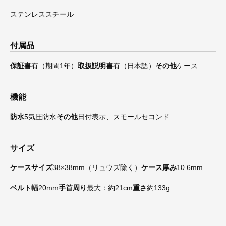
ステンレススチール
付属品
保証書
有（期間1年）
取扱説明書
有（日本語）
その他
ケース
機能
防水
5気圧防水
その他
日付表示、スモールセコンド
サイズ
ケースサイズ
38×38mm（リュウズ除く）
ケース厚み
10.6mm
ベルト幅
20mm
手首周り
最大：約21cm
重さ
約133g