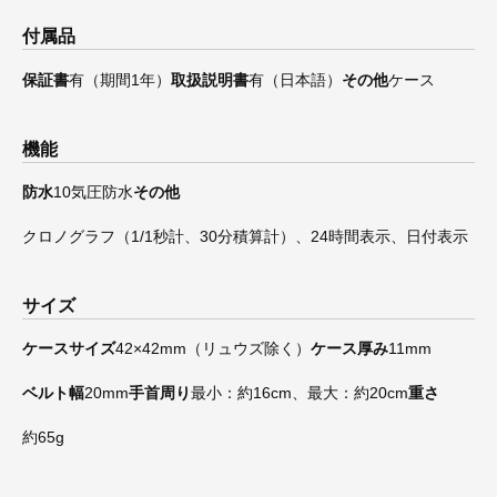
付属品
保証書
有（期間1年）
取扱説明書
有（日本語）
その他
ケース
機能
防水
10気圧防水
その他
クロノグラフ（1/1秒計、30分積算計）、24時間表示、日付表示
サイズ
ケースサイズ
42×42mm（リュウズ除く）
ケース厚み
11mm
ベルト幅
20mm
手首周り
最小：約16cm、最大：約20cm
重さ
約65g