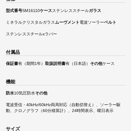
型式番号
SM16110
ケース
ステンレススチール
ガラス
ミネラルクリスタルガラス
ムーヴメント
電波ソーラー
ベルト
ステンレススチールxラバー
付属品
保証書
有（期間1年）
取扱説明書
有（日本語）
その他
ケース
機能
防水
10気圧防水
その他
電波受信・40kHz/60kHz両局対応（自動切替え）、ソーラー駆
動、クロノグラフ（60分積算計）、24時間表示、曜日表示
サイズ