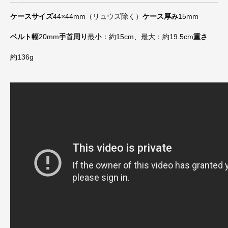
ケースサイズ
44×44mm（リュウズ除く）
ケース厚み
15mm
ベルト幅
20mm
手首周り
最小：約15cm、最大：約19.5cm
重さ
約136g