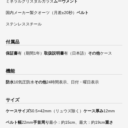
ミネラルクリスタルガラス
ムーヴメント
国内メーカー製クオーツ（月差±20秒）
ベルト
ステンレススチール
付属品
保証書
有（期間1年）
取扱説明書
有（日本語）
その他
ケース
機能
防水
10気圧防水
その他
24時間表示、日付・曜日表示
サイズ
ケースサイズ
50.5×42mm（リュウズ除く）
ケース厚み
12mm
ベルト幅
22mm
手首周り
最小：約15cm、最大：約19cm
重さ