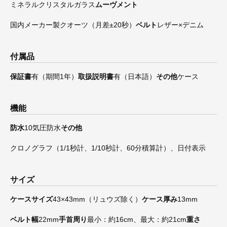
ミネラルクリスタルガラス
ムーヴメント
国内メーカー製クオーツ（月差±20秒）
ベルト
レザー×デニム
付属品
保証書
有（期間1年）
取扱説明書
有（日本語）
その他
ケース
機能
防水
10気圧防水
その他
クロノグラフ（1/1秒計、1/10秒計、60分積算計）、日付表示
サイズ
ケースサイズ
43×43mm（リュウズ除く）
ケース厚み
13mm
ベルト幅
22mm
手首周り
最小：約16cm、最大：約21cm
重さ