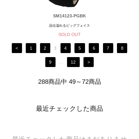
SM14123-PGBK
品位溢れるビッグフェイス
SOLD OUT
<
1
2
3
4
5
6
7
8
9
...
12
>
288商品中 49～72商品
最近チェックした商品