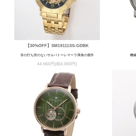
【30%OFF】SM19111SS-GDBK
非の打ち所のないサルバトーレマーラ渾身の傑作
機
44,660円(税4,060円)