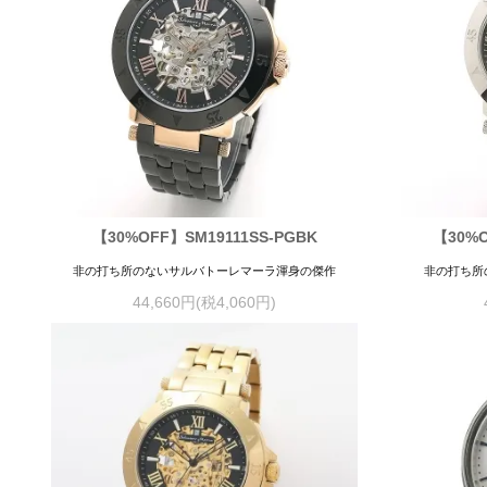
【30%OFF】SM19111SS-PGBK
【30%O
非の打ち所のないサルバトーレマーラ渾身の傑作
非の打ち所
44,660円(税4,060円)