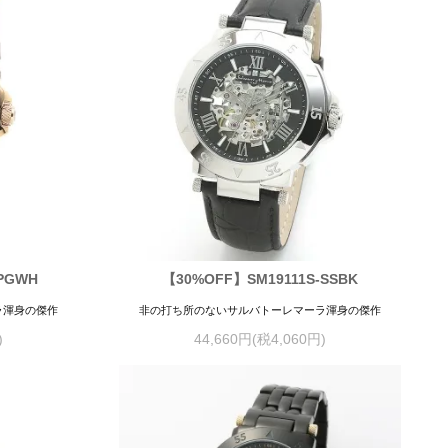
PGWH
【30%OFF】SM19111S-SSBK
ラ渾身の傑作
非の打ち所のないサルバトーレマーラ渾身の傑作
)
44,660円(税4,060円)