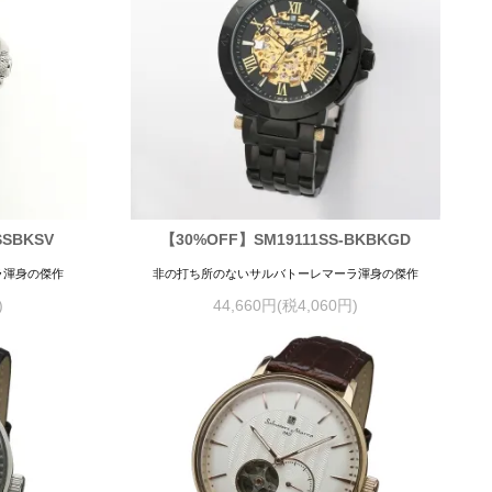
SSBKSV
【30%OFF】SM19111SS-BKBKGD
ラ渾身の傑作
非の打ち所のないサルバトーレマーラ渾身の傑作
)
44,660円(税4,060円)